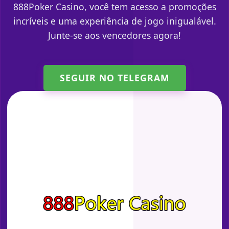
888Poker Casino, você tem acesso a promoções
incríveis e uma experiência de jogo inigualável.
Junte-se aos vencedores agora!
SEGUIR NO TELEGRAM