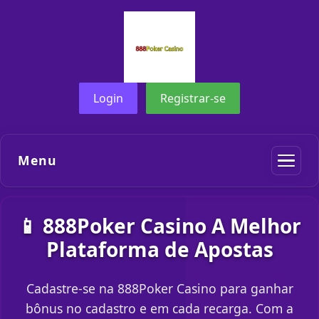
Login
Registrar-se
Menu
📱 888Poker Casino A Melhor
Plataforma de Apostas
Cadastre-se na 888Poker Casino para ganhar
bônus no cadastro e em cada recarga. Com a