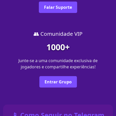
Falar Suporte
👥 Comunidade VIP
1000+
Junte-se a uma comunidade exclusiva de
jogadores e compartilhe experiências!
Entrar Grupo
📱 Como Seguir no Telegram