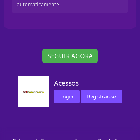
automaticamente
SEGUIR AGORA
Acessos
Login
Registrar-se