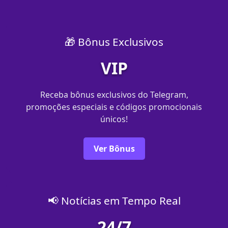
🎁 Bônus Exclusivos
VIP
Receba bônus exclusivos do Telegram,
promoções especiais e códigos promocionais
únicos!
Ver Bônus
📢 Notícias em Tempo Real
24/7