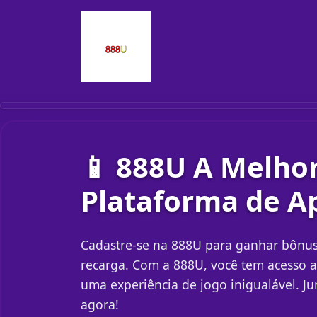
📱 888U A Melho
Plataforma de A
Cadastre-se na 888U para ganhar bônus
recarga. Com a 888U, você tem acesso a
uma experiência de jogo inigualável. J
agora!