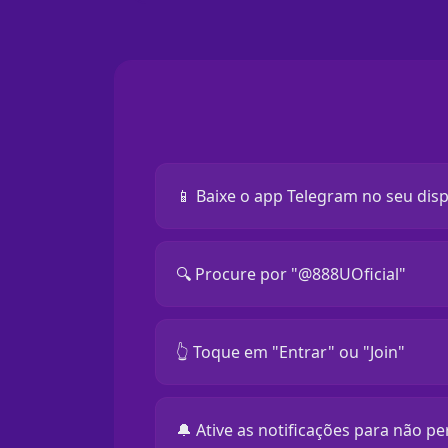
📱 Baixe o app Telegram no seu disp
🔍 Procure por "@888UOficial"
👆 Toque em "Entrar" ou "Join"
🔔 Ative as notificações para não p