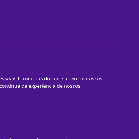
essoais fornecidas durante o uso de nossos
 contínua da experiência de nossos