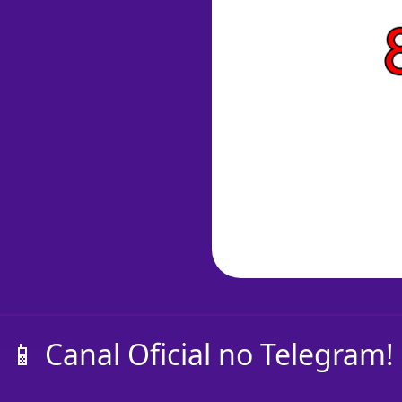
📱 Canal Oficial no Telegram!