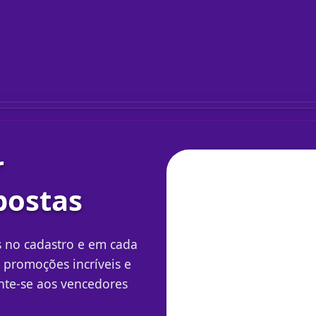
r
postas
 no cadastro e em cada
 promoções incríveis e
unte-se aos vencedores