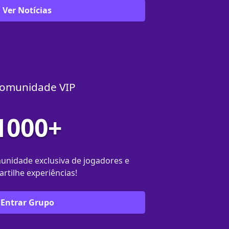
Ver Notícias
Comunidade VIP
1000+
unidade exclusiva de jogadores e
rtilhe experiências!
Entrar Grupo