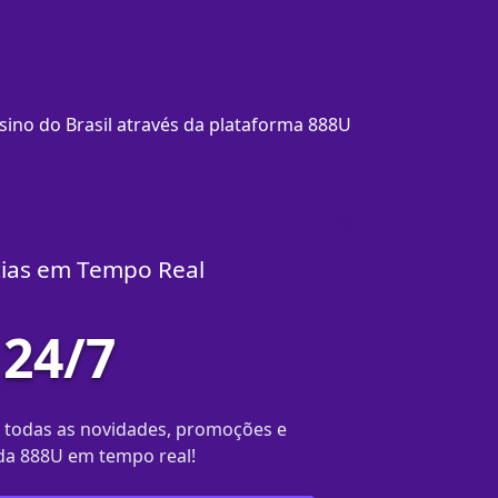
ino do Brasil através da plataforma 888U
cias em Tempo Real
24/7
e todas as novidades, promoções e
da 888U em tempo real!