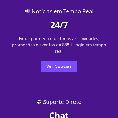
📢 Notícias em Tempo Real
24/7
Fique por dentro de todas as novidades,
promoções e eventos da 888U Login em tempo
real!
Ver Notícias
💬 Suporte Direto
Chat