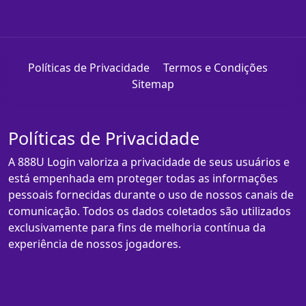
Políticas de Privacidade
Termos e Condições
Sitemap
Políticas de Privacidade
A 888U Login valoriza a privacidade de seus usuários e
está empenhada em proteger todas as informações
pessoais fornecidas durante o uso de nossos canais de
comunicação. Todos os dados coletados são utilizados
exclusivamente para fins de melhoria contínua da
experiência de nossos jogadores.