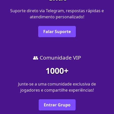
Suporte direto via Telegram, respostas rápidas e
atendimento personalizado!
Falar Suporte
👥 Comunidade VIP
1000+
Junte-se a uma comunidade exclusiva de
jogadores e compartilhe experiências!
Entrar Grupo