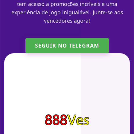
tem acesso a promoções incríveis e uma
experiência de jogo inigualável. Junte-se aos
vencedores agora!
SEGUIR NO TELEGRAM