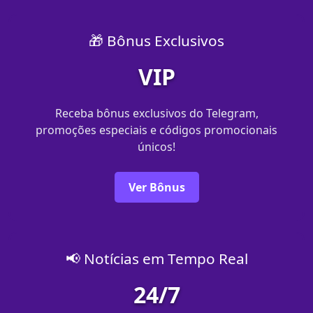
🎁 Bônus Exclusivos
VIP
Receba bônus exclusivos do Telegram,
promoções especiais e códigos promocionais
únicos!
Ver Bônus
📢 Notícias em Tempo Real
24/7