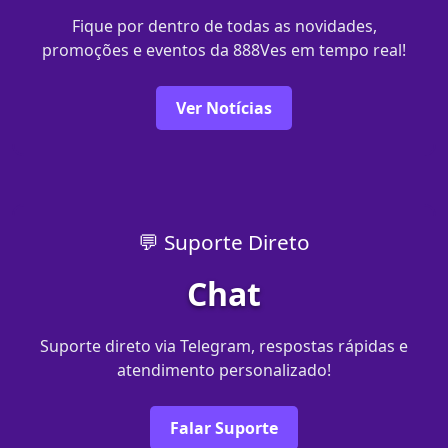
Fique por dentro de todas as novidades,
promoções e eventos da 888Ves em tempo real!
Ver Notícias
💬 Suporte Direto
Chat
Suporte direto via Telegram, respostas rápidas e
atendimento personalizado!
Falar Suporte