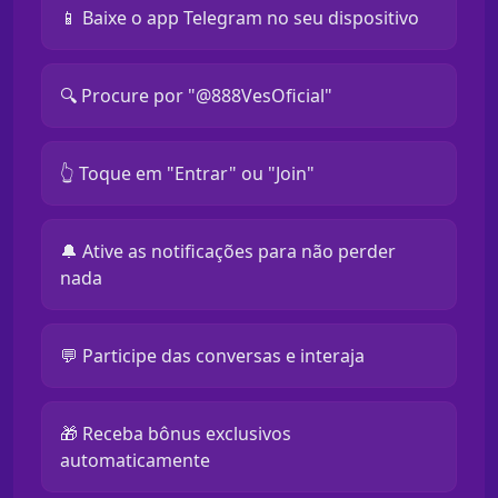
📱 Baixe o app Telegram no seu dispositivo
🔍 Procure por "@888VesOficial"
👆 Toque em "Entrar" ou "Join"
🔔 Ative as notificações para não perder
nada
💬 Participe das conversas e interaja
🎁 Receba bônus exclusivos
automaticamente