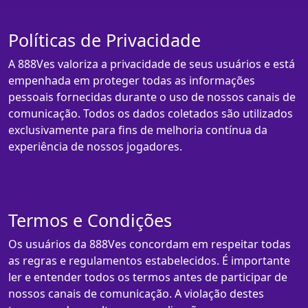
Políticas de Privacidade
A 888Ves valoriza a privacidade de seus usuários e está
empenhada em proteger todas as informações
pessoais fornecidas durante o uso de nossos canais de
comunicação. Todos os dados coletados são utilizados
exclusivamente para fins de melhoria contínua da
experiência de nossos jogadores.
Termos e Condições
Os usuários da 888Ves concordam em respeitar todas
as regras e regulamentos estabelecidos. É importante
ler e entender todos os termos antes de participar de
nossos canais de comunicação. A violação destes