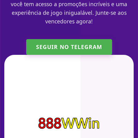
você tem acesso a promoções incríveis e uma
experiência de jogo inigualável. Junte-se aos
vencedores agora!
SEGUIR NO TELEGRAM