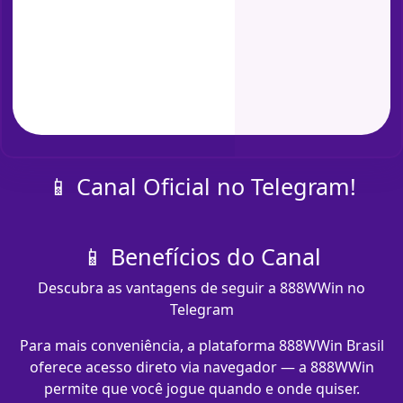
📱 Canal Oficial no Telegram!
📱 Benefícios do Canal
Descubra as vantagens de seguir a 888WWin no
Telegram
Para mais conveniência, a plataforma 888WWin Brasil
oferece acesso direto via navegador — a 888WWin
permite que você jogue quando e onde quiser.