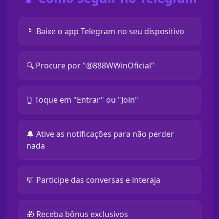
📱 Baixe o app Telegram no seu dispositivo
🔍 Procure por "@888WWinOficial"
👆 Toque em "Entrar" ou "Join"
🔔 Ative as notificações para não perder
nada
💬 Participe das conversas e interaja
🎁 Receba bônus exclusivos