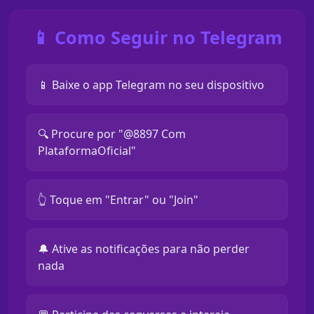
📱 Como Seguir no Telegram
📱 Baixe o app Telegram no seu dispositivo
🔍 Procure por "@8897 Com
PlataformaOficial"
👆 Toque em "Entrar" ou "Join"
🔔 Ative as notificações para não perder
nada