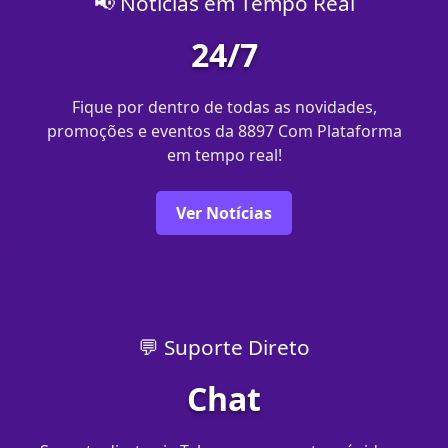
📢 Notícias em Tempo Real
24/7
Fique por dentro de todas as novidades,
promoções e eventos da 8897 Com Plataforma
em tempo real!
Ver Notícias
💬 Suporte Direto
Chat