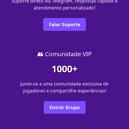
Suporte direto via Telegram, respostas rápidas e
atendimento personalizado!
Falar Suporte
👥 Comunidade VIP
1000+
Junte-se a uma comunidade exclusiva de
jogadores e compartilhe experiências!
Entrar Grupo