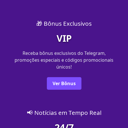
🎁 Bônus Exclusivos
VIP
Receba bônus exclusivos do Telegram,
promoções especiais e códigos promocionais
únicos!
Ver Bônus
📢 Notícias em Tempo Real
24/7