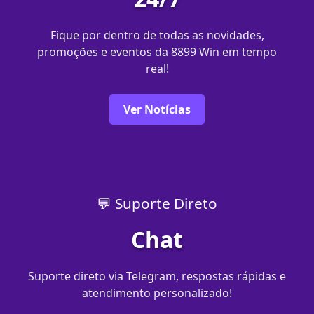
Fique por dentro de todas as novidades,
promoções e eventos da 8899 Win em tempo
real!
Ver Notícias
💬 Suporte Direto
Chat
Suporte direto via Telegram, respostas rápidas e
atendimento personalizado!