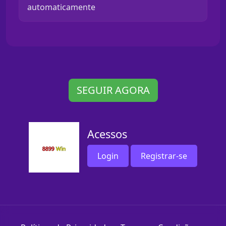
automaticamente
SEGUIR AGORA
Acessos
Login
Registrar-se