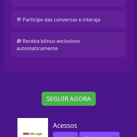
💬 Participe das conversas e interaja
🎁 Receba bônus exclusivos
automaticamente
SEGUIR AGORA
Acessos