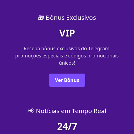
🎁 Bônus Exclusivos
VIP
Receba bônus exclusivos do Telegram,
promoções especiais e códigos promocionais
únicos!
Ver Bônus
📢 Notícias em Tempo Real
24/7