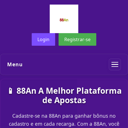
Login
Registrar-se
Menu
📱 88An A Melhor Plataforma
de Apostas
Cadastre-se na 88An para ganhar bônus no
cadastro e em cada recarga. Com a 88An, você