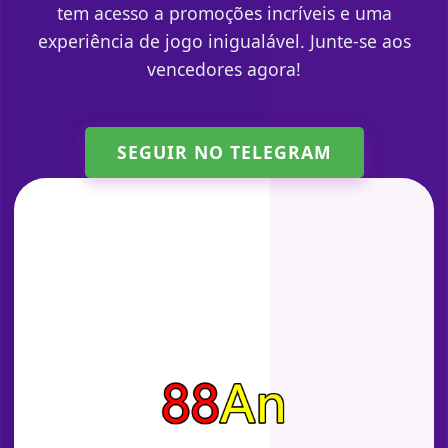
tem acesso a promoções incríveis e uma
experiência de jogo inigualável. Junte-se aos
vencedores agora!
SEGUIR NO TELEGRAM