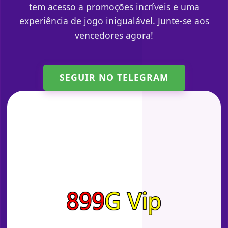
tem acesso a promoções incríveis e uma
experiência de jogo inigualável. Junte-se aos
vencedores agora!
SEGUIR NO TELEGRAM