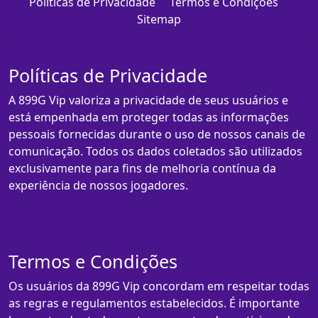
Políticas de Privacidade
Termos e Condições
Sitemap
Políticas de Privacidade
A 899G Vip valoriza a privacidade de seus usuários e
está empenhada em proteger todas as informações
pessoais fornecidas durante o uso de nossos canais de
comunicação. Todos os dados coletados são utilizados
exclusivamente para fins de melhoria contínua da
experiência de nossos jogadores.
Termos e Condições
Os usuários da 899G Vip concordam em respeitar todas
as regras e regulamentos estabelecidos. É importante