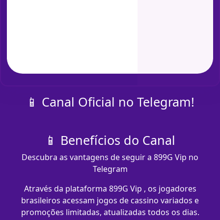
📱 Canal Oficial no Telegram!
📱 Benefícios do Canal
Descubra as vantagens de seguir a 899G Vip no
Telegram
Através da plataforma 899G Vip , os jogadores
brasileiros acessam jogos de cassino variados e
promoções limitadas, atualizadas todos os dias.