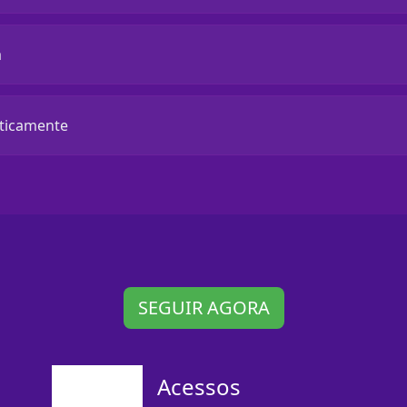
a
aticamente
SEGUIR AGORA
Acessos