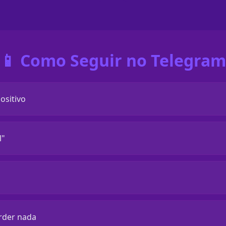
📱 Como Seguir no Telegram
ositivo
l"
erder nada