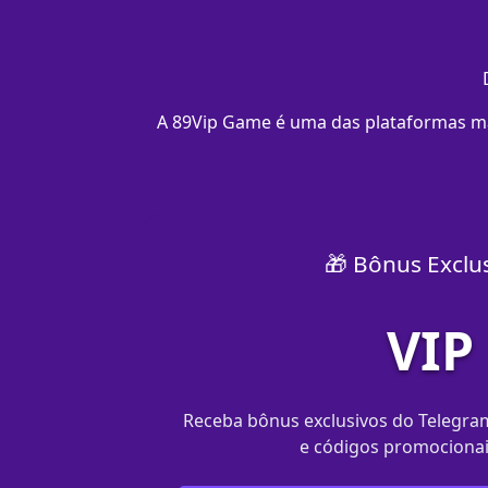
A 89Vip Game é uma das plataformas mai
🎁 Bônus Exclu
VIP
Receba bônus exclusivos do Telegra
e códigos promocionai