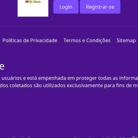
Login
Registrar-se
Políticas de Privacidade
Termos e Condições
Sitemap
de
us usuários e está empenhada em proteger todas as informa
os coletados são utilizados exclusivamente para fins de m