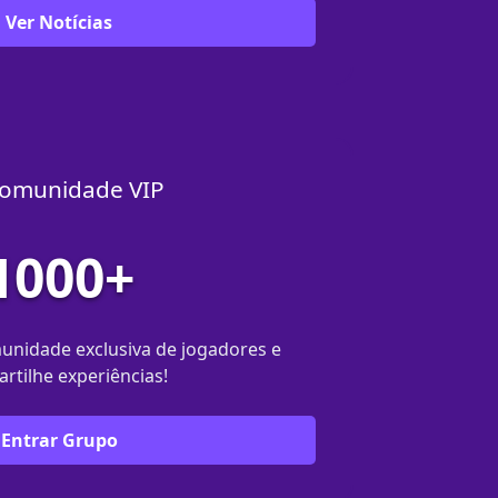
Ver Notícias
Comunidade VIP
1000+
unidade exclusiva de jogadores e
rtilhe experiências!
Entrar Grupo