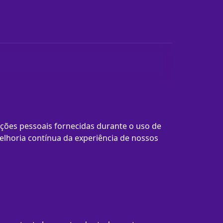
ções pessoais fornecidas durante o uso de
elhoria contínua da experiência de nossos