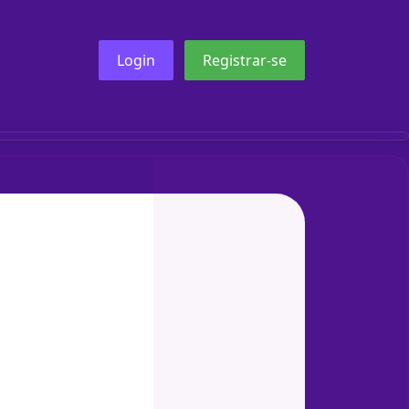
Login
Registrar-se