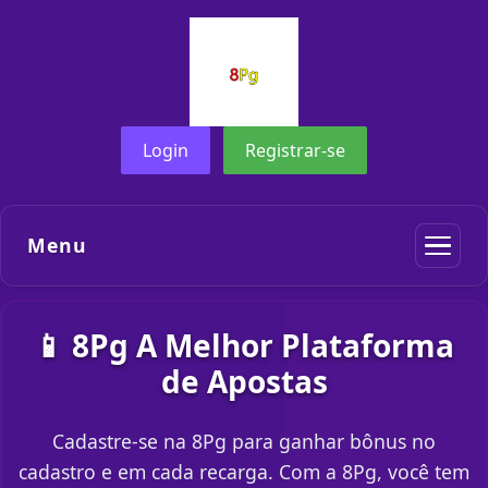
Login
Registrar-se
Menu
📱 8Pg A Melhor Plataforma
de Apostas
Cadastre-se na 8Pg para ganhar bônus no
cadastro e em cada recarga. Com a 8Pg, você tem