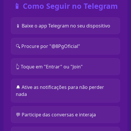
📱 Como Seguir no Telegram
📱 Baixe o app Telegram no seu dispositivo
🔍 Procure por "@8PgOficial"
👆 Toque em "Entrar" ou "Join"
🔔 Ative as notificações para não perder
nada
💬 Participe das conversas e interaja