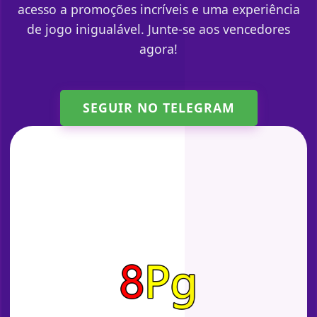
acesso a promoções incríveis e uma experiência
de jogo inigualável. Junte-se aos vencedores
agora!
SEGUIR NO TELEGRAM