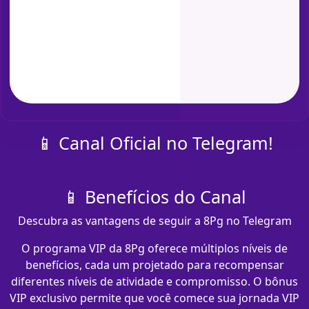
📱 Canal Oficial no Telegram!
📱 Benefícios do Canal
Descubra as vantagens de seguir a 8Pg no Telegram
O programa VIP da 8Pg oferece múltiplos níveis de
benefícios, cada um projetado para recompensar
diferentes níveis de atividade e compromisso. O bônus
VIP exclusivo permite que você comece sua jornada VIP