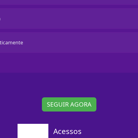
a
aticamente
SEGUIR AGORA
Acessos