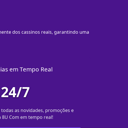
ente dos cassinos reais, garantindo uma
cias em Tempo Real
24/7
e todas as novidades, promoções e
a 8U Com em tempo real!