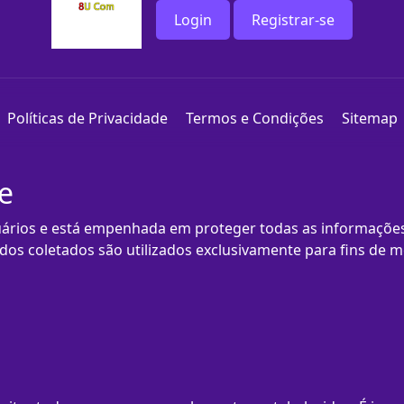
Login
Registrar-se
Políticas de Privacidade
Termos e Condições
Sitemap
de
suários e está empenhada em proteger todas as informações
os coletados são utilizados exclusivamente para fins de m