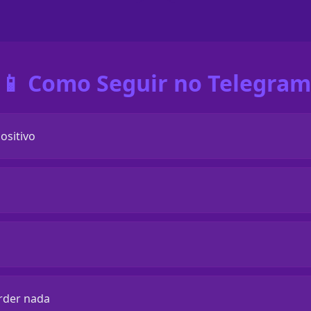
📱 Como Seguir no Telegram
ositivo
erder nada