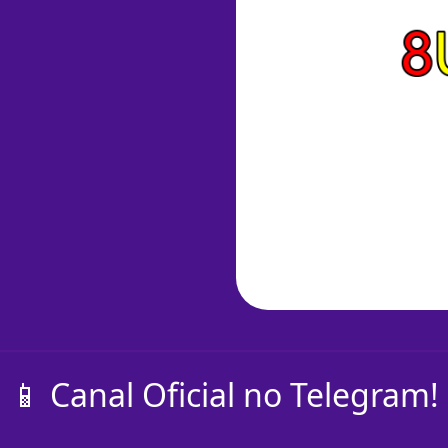
📱 Canal Oficial no Telegram!