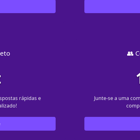
reto
👥 
t
espostas rápidas e
Junte-se a uma com
lizado!
compa
e