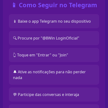
📱 Como Seguir no Telegram
📱 Baixe o app Telegram no seu dispositivo
🔍 Procure por "@8Win LoginOficial"
👆 Toque em "Entrar" ou "Join"
🔔 Ative as notificações para não perder
nada
💬 Participe das conversas e interaja