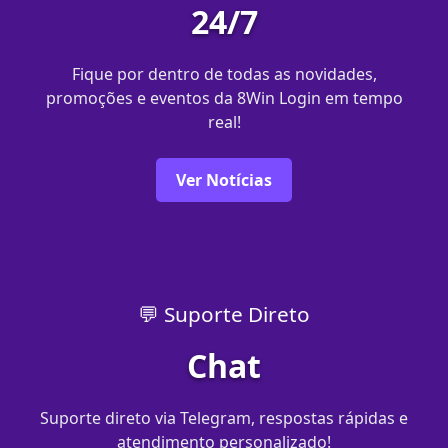
24/7
Fique por dentro de todas as novidades,
promoções e eventos da 8Win Login em tempo
real!
Ver Notícias
💬 Suporte Direto
Chat
Suporte direto via Telegram, respostas rápidas e
atendimento personalizado!