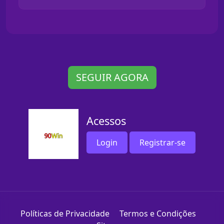
SEGUIR AGORA
Acessos
Login
Registrar-se
Políticas de Privacidade
Termos e Condições