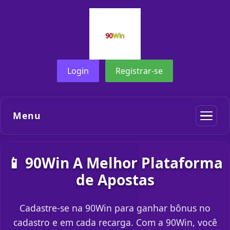
Login
Registrar-se
Menu
📱 90Win A Melhor Plataforma
de Apostas
Cadastre-se na 90Win para ganhar bônus no
cadastro e em cada recarga. Com a 90Win, você