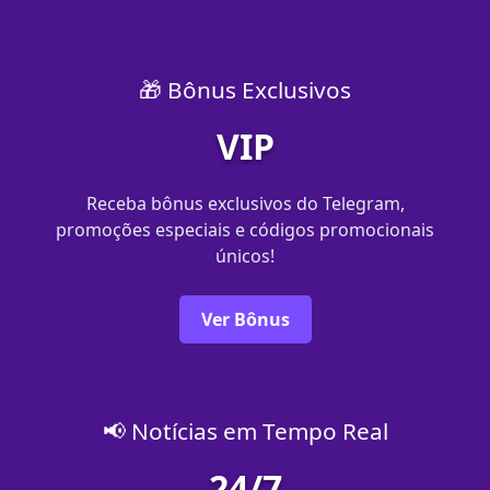
🎁 Bônus Exclusivos
VIP
Receba bônus exclusivos do Telegram,
promoções especiais e códigos promocionais
únicos!
Ver Bônus
📢 Notícias em Tempo Real
24/7