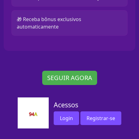
🎁 Receba bônus exclusivos
automaticamente
SEGUIR AGORA
Acessos
Login
Registrar-se