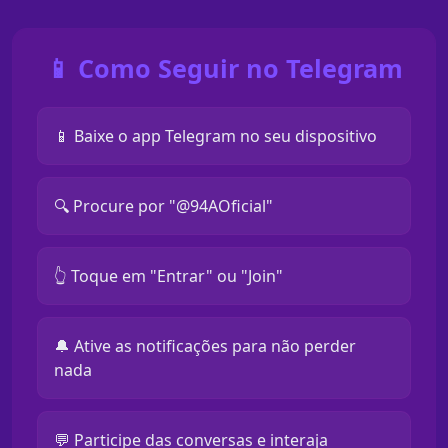
📱 Como Seguir no Telegram
📱 Baixe o app Telegram no seu dispositivo
🔍 Procure por "@94AOficial"
👆 Toque em "Entrar" ou "Join"
🔔 Ative as notificações para não perder
nada
💬 Participe das conversas e interaja