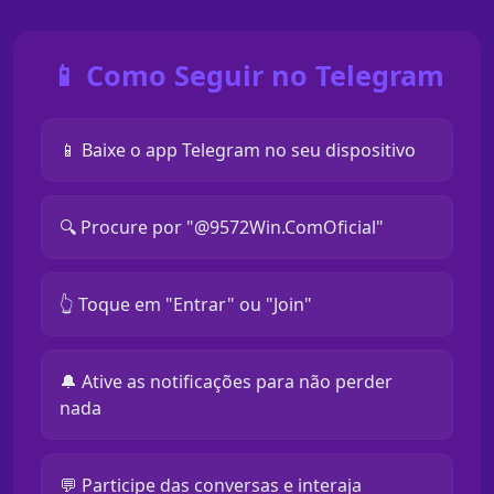
📱 Como Seguir no Telegram
📱 Baixe o app Telegram no seu dispositivo
🔍 Procure por "@9572Win.ComOficial"
👆 Toque em "Entrar" ou "Join"
🔔 Ative as notificações para não perder
nada
💬 Participe das conversas e interaja