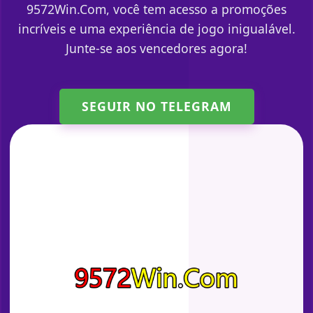
9572Win.Com, você tem acesso a promoções
incríveis e uma experiência de jogo inigualável.
Junte-se aos vencedores agora!
SEGUIR NO TELEGRAM