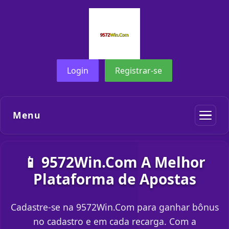
Login
Registrar-se
Menu
📱 9572Win.Com A Melhor
Plataforma de Apostas
Cadastre-se na 9572Win.Com para ganhar bônus
no cadastro e em cada recarga. Com a