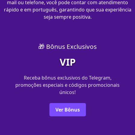
mail ou telefone, você pode contar com atendimento
rápido e em português, garantindo que sua experiência
seja sempre positiva.
🎁 Bônus Exclusivos
VIP
Receba bônus exclusivos do Telegram,
promoções especiais e códigos promocionais
únicos!
Ver Bônus