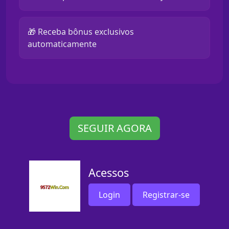
🎁 Receba bônus exclusivos
automaticamente
SEGUIR AGORA
Acessos
Login
Registrar-se