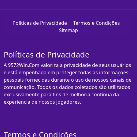
Políticas de Privacidade
Termos e Condições
Sitemap
Políticas de Privacidade
A 9572Win.Com valoriza a privacidade de seus usuários
e está empenhada em proteger todas as informações
pessoais fornecidas durante o uso de nossos canais de
comunicação. Todos os dados coletados são utilizados
exclusivamente para fins de melhoria contínua da
experiência de nossos jogadores.
Termos e Condições