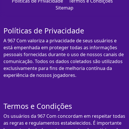
Políticas de Privacidade
Termos e Condições
Sitemap
Políticas de Privacidade
A 967 Com valoriza a privacidade de seus usuários e
está empenhada em proteger todas as informações
pessoais fornecidas durante o uso de nossos canais de
comunicação. Todos os dados coletados são utilizados
exclusivamente para fins de melhoria contínua da
experiência de nossos jogadores.
Termos e Condições
Os usuários da 967 Com concordam em respeitar todas
as regras e regulamentos estabelecidos. É importante