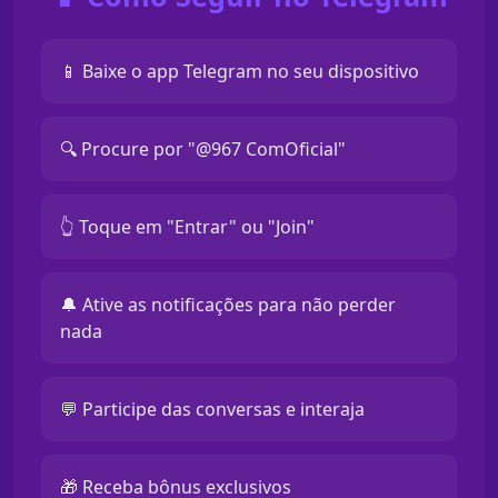
📱 Baixe o app Telegram no seu dispositivo
🔍 Procure por "@967 ComOficial"
👆 Toque em "Entrar" ou "Join"
🔔 Ative as notificações para não perder
nada
💬 Participe das conversas e interaja
🎁 Receba bônus exclusivos