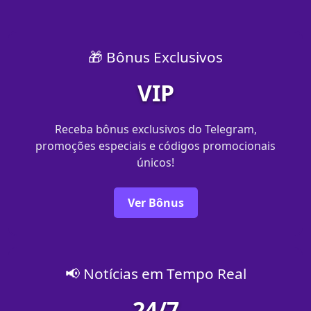
🎁 Bônus Exclusivos
VIP
Receba bônus exclusivos do Telegram,
promoções especiais e códigos promocionais
únicos!
Ver Bônus
📢 Notícias em Tempo Real
24/7