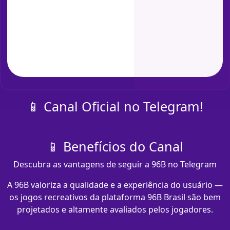
📱 Canal Oficial no Telegram!
📱 Benefícios do Canal
Descubra as vantagens de seguir a 96B no Telegram
A 96B valoriza a qualidade e a experiência do usuário —
os jogos recreativos da plataforma 96B Brasil são bem
projetados e altamente avaliados pelos jogadores.