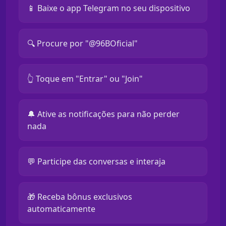
📱 Baixe o app Telegram no seu dispositivo
🔍 Procure por "@96BOficial"
👆 Toque em "Entrar" ou "Join"
🔔 Ative as notificações para não perder
nada
💬 Participe das conversas e interaja
🎁 Receba bônus exclusivos
automaticamente