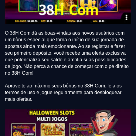
O 38H Com dá as boas-vindas aos novos usuários com
um bônus especial que torna o início de sua jornada de
apostas ainda mais emocionante. Ao se registrar e fazer
seu primeiro depósito, você recebe uma oferta exclusiva
que potencializa seu saldo e amplia suas possibilidades
de jogo. Não perca a chance de começar com o pé direito
no 38H Com!
Aproveite ao máximo seus bônus no 38H Com: leia os
termos de uso e jogue regularmente para desbloquear
mais ofertas.