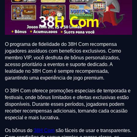
O programa de fidelidade do 38H Com recompensa
jogadores assíduos com benefícios exclusivos. Como
membro VIP, você desfruta de bônus personalizados,
acesso prioritário a eventos e suporte dedicado. A
lealdade no 38H Com é sempre recompensada,
garantindo uma experiência de jogo premium.
O 38H Com oferece promoções especiais de temporada e
festivais, onde bônus limitados e ofertas exclusivas estão
disponíveis. Durante esses períodos, jogadores podem
receber recompensas adicionais, tornando cada ocasião
especial e mais lucrativa.
Os bônus do
38H Com
são fáceis de usar e transparentes.