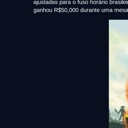
ajustadas para o fuso horário brasile
ganhou R$50,000 durante uma mesa 