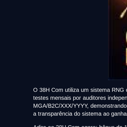
O 38H Com utiliza um sistema RNG cer
testes mensais por auditores indep
MGA/B2C/XXX/YYYY, demonstrando com
a transparência do sistema ao ganha