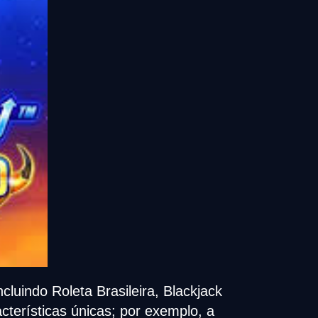
luindo Roleta Brasileira, Blackjack
terísticas únicas; por exemplo, a