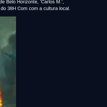
de Belo Horizonte, 'Carlos M.',
do 38H Com com a cultura local.