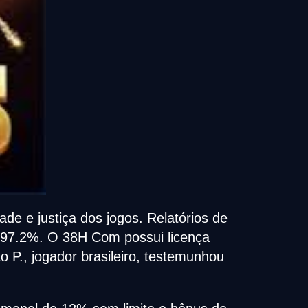
de e justiça dos jogos. Relatórios de
 97.2%. O 38H Com possui licença
., jogador brasileiro, testemunhou