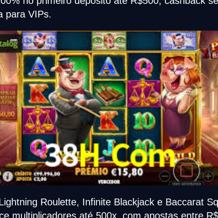
00% no primeiro depósito até R$500, cashback s
a para VIPs.
ghtning Roulette, Infinite Blackjack e Baccarat S
ce multiplicadores até 500x, com apostas entre R