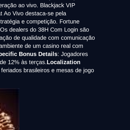
eração ao vivo. Blackjack VIP
t Ao Vivo destaca-se pela
stratégia e competição. Fortune
 Os dealers do 38H Com Login são
teração de qualidade com comunicação
ambiente de um casino real com
pecific Bonus Details
: Jogadores
de 12% às terças.
Localization
eriados brasileiros e mesas de jogo