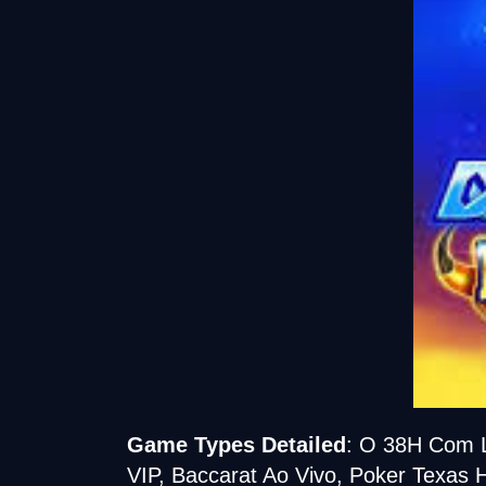
Game Types Detailed
: O 38H Com Lo
VIP, Baccarat Ao Vivo, Poker Texas 