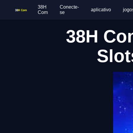
38H
Conecte-
aplicativo
jogo
Com
se
38H Com
Slot