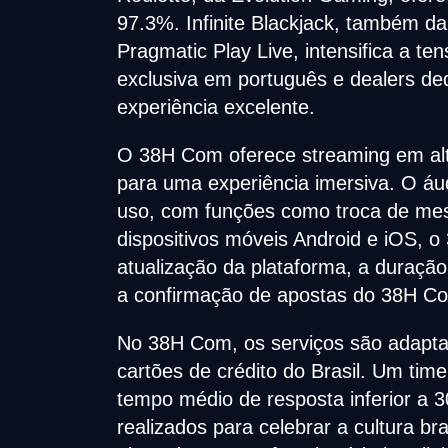
97.3%. Infinite Blackjack, também da
Pragmatic Play Live, intensifica a t
exclusiva em português e dealers de
experiência excelente.
O 38H Com oferece streaming em alt
para uma experiência imersiva. O áud
uso, com funções como troca de mes
dispositivos móveis Android e iOS, 
atualização da plataforma, a duraçã
a confirmação de apostas do 38H C
No 38H Com, os serviços são adaptado
cartões de crédito do Brasil. Um tim
tempo médio de resposta inferior a 
realizados para celebrar a cultura b